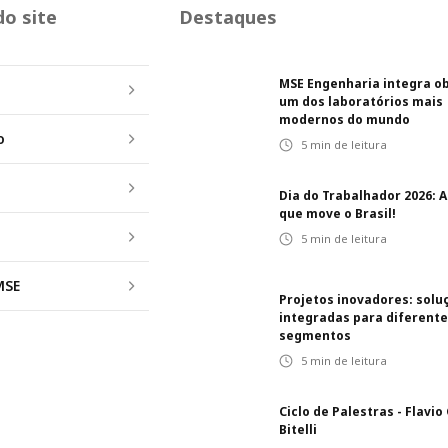
o site
Destaques
MSE Engenharia integra o
um dos laboratórios mais
modernos do mundo
o
5
min de leitura
Dia do Trabalhador 2026: A
que move o Brasil!
5
min de leitura
MSE
Projetos inovadores: solu
integradas para diferent
segmentos
5
min de leitura
Ciclo de Palestras - Flavio
Bitelli