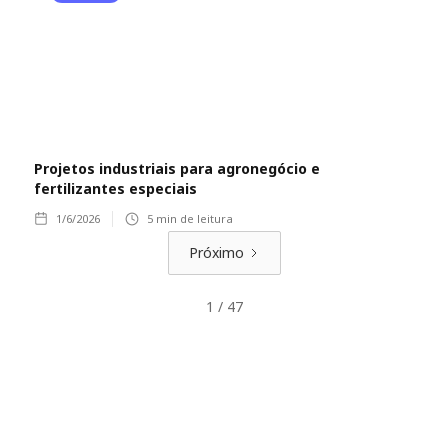
Projetos industriais para agronegócio e
fertilizantes especiais
1/6/2026
5
min de leitura
Próximo
1 / 47