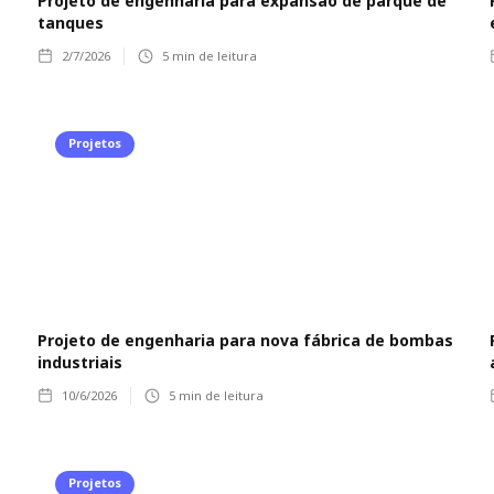
Projeto de engenharia para expansão de parque de
tanques
2/7/2026
5
min de leitura
Projetos
Projeto de engenharia para nova fábrica de bombas
industriais
10/6/2026
5
min de leitura
Projetos