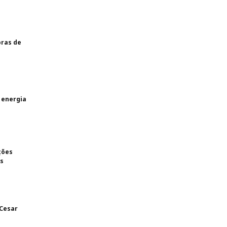
bras de
 energia
ções
es
 Cesar