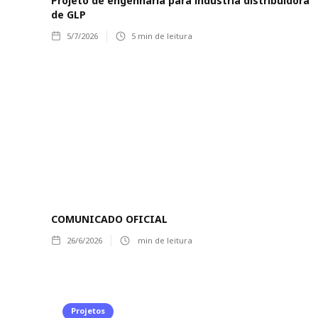
Projeto de engenharia para indústria distribuidora
de GLP
5/7/2026
5
min de leitura
COMUNICADO OFICIAL
26/6/2026
min de leitura
Projetos