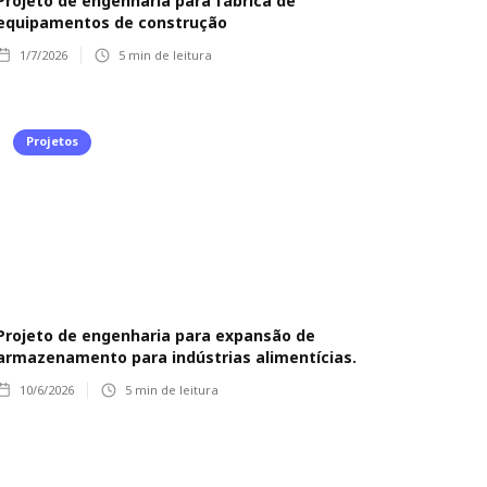
Projeto de engenharia para fábrica de
equipamentos de construção
1/7/2026
5
min de leitura
Projetos
Projeto de engenharia para expansão de
armazenamento para indústrias alimentícias.
10/6/2026
5
min de leitura