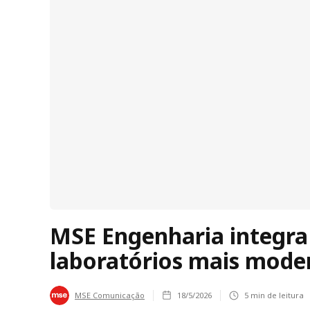
MSE Engenharia integra
laboratórios mais mod
MSE Comunicação
18/5/2026
5
min de leitura