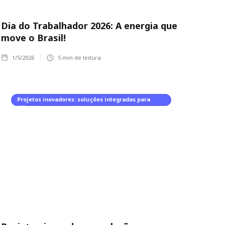
Dia do Trabalhador 2026: A energia que
move o Brasil!
1/5/2026
5
min de leitura
Projetos inovadores: soluções integradas para
diferentes segmentos